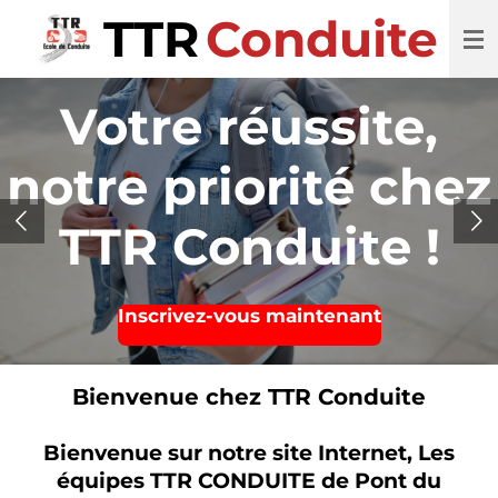
TTR
Conduite
Passer
au
contenu
principal
Votre réussite,
notre priorité chez
TTR Conduite !
Inscrivez-vous maintenant
Bienvenue chez TTR Conduite
Bienvenue sur notre site Internet, Les
équipes TTR CONDUITE de Pont du