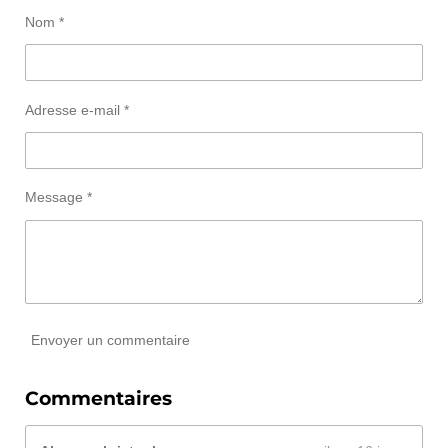
b
a
o
Nom *
o
g
k
o
r
k
a
m
Adresse e-mail *
Message *
Envoyer un commentaire
Commentaires