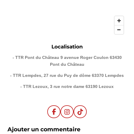
Localisation
- TTR Pont du Château 9 avenue Roger Coulon 63430
Pont du Château
- TTR Lempdes, 27 rue du Puy de dôme 63370 Lempdes
- TTR Lezoux, 3 rue notre dame 63190 Lezoux
F
I
T
a
n
i
c
s
k
Ajouter un commentaire
e
t
T